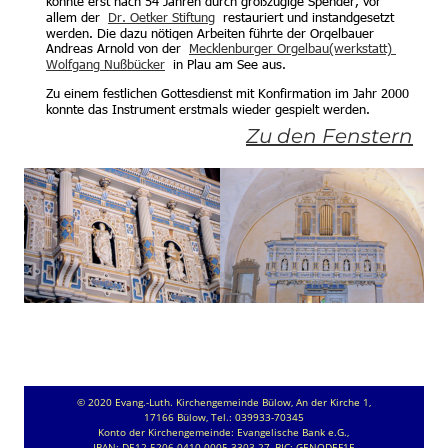
konnte erst nach 54 Jahren durch großzügige Spender, vor 
allem der  
Dr. Oetker Stiftung
  restauriert und instandgesetzt 
werden. Die dazu nötigen Arbeiten führte der Orgelbauer 
Andreas Arnold von der  
Mecklenburger Orgelbau(werkstatt) 
Wolfgang Nußbücker
  in Plau am See aus.
Zu einem festlichen Gottesdienst mit Konfirmation im Jahr 2000 
konnte das Instrument erstmals wieder gespielt werden.
Zu den Fenstern
© 2020 Evang.-Luth. Kirchengemeinde Bülow, An der Kirche 1, 
17166 Bülow, Tel.: 039933-70345
Konto der Kirchengemeinde: Evangelische Bank e.G., 
IBAN: DE12 5206 0410 0005 3303 27, BIC: GENODEF1E