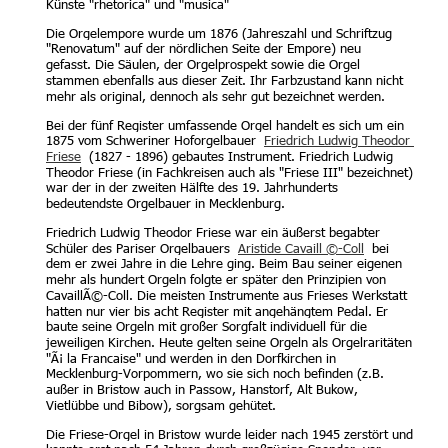
Künste "rhetorica" und "musica"
Die Orgelempore wurde um 1876 (Jahreszahl und Schriftzug 
"Renovatum" auf der nördlichen Seite der Empore) neu 
gefasst. Die Säulen, der Orgelprospekt sowie die Orgel 
stammen ebenfalls aus dieser Zeit. Ihr Farbzustand kann nicht 
mehr als original, dennoch als sehr gut bezeichnet werden.
Bei der fünf Register umfassende Orgel handelt es sich um ein 
1875 vom Schweriner Hoforgelbauer  
Friedrich Ludwig Theodor 
Friese
  (1827 - 1896) gebautes Instrument. Friedrich Ludwig 
Theodor Friese (in Fachkreisen auch als "Friese III" bezeichnet) 
war der in der zweiten Hälfte des 19. Jahrhunderts 
bedeutendste Orgelbauer in Mecklenburg.
Friedrich Ludwig Theodor Friese war ein äußerst begabter 
Schüler des Pariser Orgelbauers  
Aristide Cavaill ©-Coll
  bei 
dem er zwei Jahre in die Lehre ging. Beim Bau seiner eigenen 
mehr als hundert Orgeln folgte er später den Prinzipien von 
CavaillÃ©-Coll. Die meisten Instrumente aus Frieses Werkstatt 
hatten nur vier bis acht Register mit angehängtem Pedal. Er 
baute seine Orgeln mit großer Sorgfalt individuell für die 
jeweiligen Kirchen. Heute gelten seine Orgeln als Orgelraritäten 
"Ã¡ la Francaise" und werden in den Dorfkirchen in 
Mecklenburg-Vorpommern, wo sie sich noch befinden (z.B. 
außer in Bristow auch in Passow, Hanstorf, Alt Bukow, 
Vietlübbe und Bibow), sorgsam gehütet.
Die Friese-Orgel in Bristow wurde leider nach 1945 zerstört und 